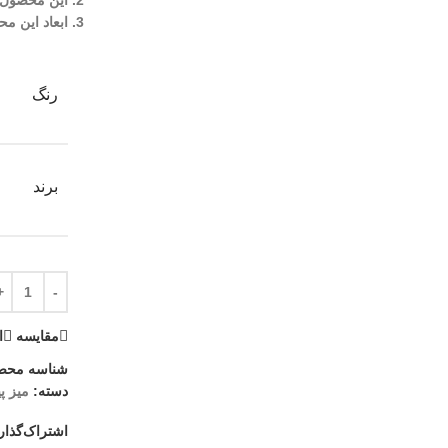
این محصول د
ابعاد این م
رنگ
برند
مقايسه
ا
شناسه محص
دسته:
میز پ
اشتراک‌گذار