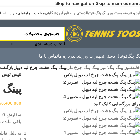
Skip to navigation
Skip to main content
لید و عرضه مستقیم پینگ پنگ،فوتبالدستی و صنایع آموزشگاهی
مقالات – راهنمای خرید – اخبا
انتخاب دسته بندی
نگ پنگ
فوتبال دستی
تجهیزات ورزشی
درباره ما
تماس با ما
خانه
/
میز پینگ پنگ
/
میز پینگ پنگ چرخ دار
/
پینگ پنگ هشت چرخ لبه دوبل
بازگشت
تنیس توس
پینگ 
56,400,000
برای بزرگنمایی کلیک کنید
سفارش:
0
باقی مانده:
5
به دلیل قاب