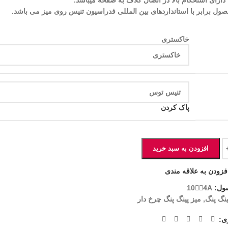
ارای استحکام بالا در اتصال کلاف به صفحه میباشد.
حصول برابر با استانداردهای بین المللی فدراسیون تنیس روی میز می باشد.
خاکستری
پاک کردن
افزودن به سبد خرید
فزودن به علاقه مندی
ول:
104ََA
ینگ پنگ
,
میز پینگ پنگ چرخ دار
ی: